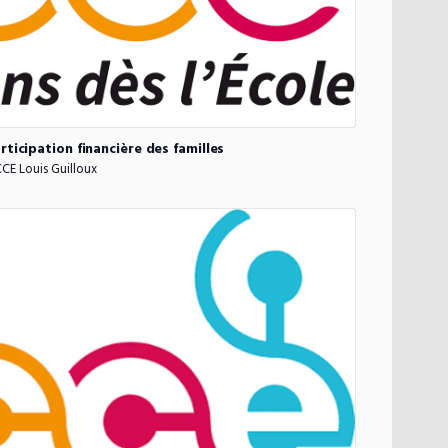
rticipation
financière
des
familles
CE Louis Guilloux