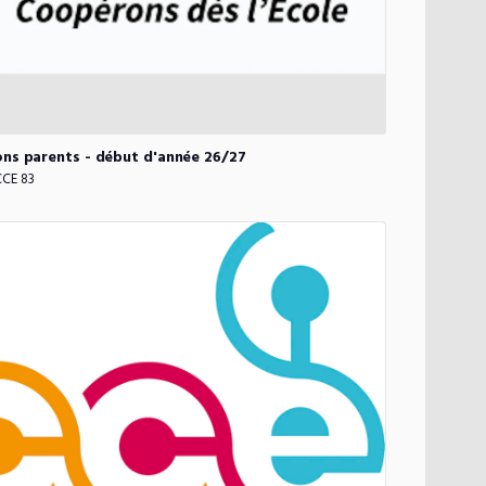
ons
parents
-
début
d'année
26
​/​
27
CE 83