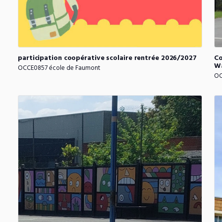
participation
coopérative
scolaire
rentrée
2026
​/​
2027
Co
Wa
OCCE0857 école de Faumont
OC