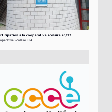
rticipation
à
la
coopérative
scolaire
26
​/​
27
opérative Scolaire 884