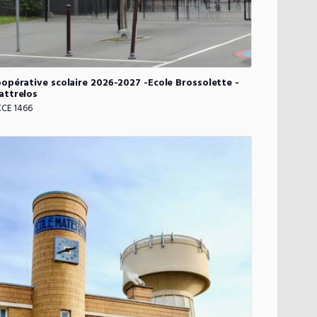
opérative
scolaire
2026-2027
-Ecole
Brossolette
-
ttrelos
CE 1466