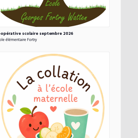
opérative
scolaire
septembre
2026
ole élémentaire Fortry