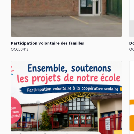
Participation
volontaire
des
familles
D
OCCE0413
OC