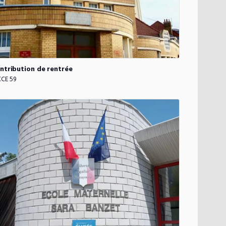
ntribution
de
rentrée
CE 59