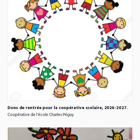
Dons
de
rentrée
pour
la
coopérative
scolaire
​,​
2026-2027.
Coopérative de l'école Charles Péguy