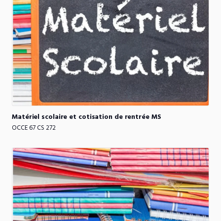
Matériel
scolaire
et
cotisation
de
rentrée
MS
OCCE 67 CS 272