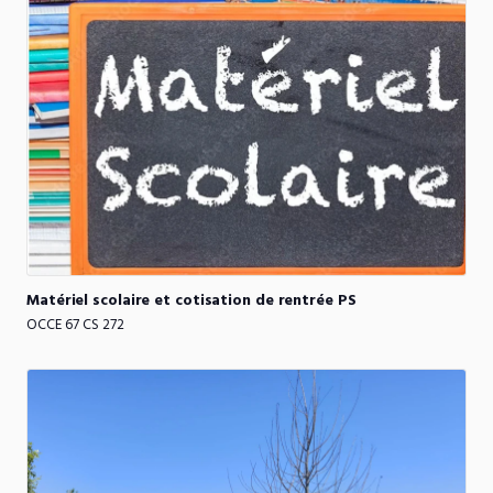
Matériel
scolaire
et
cotisation
de
rentrée
PS
OCCE 67 CS 272